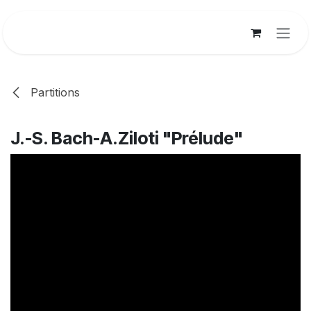
Se rendre au contenu
Partitions
J.-S. Bach-A.Ziloti "Prélude"